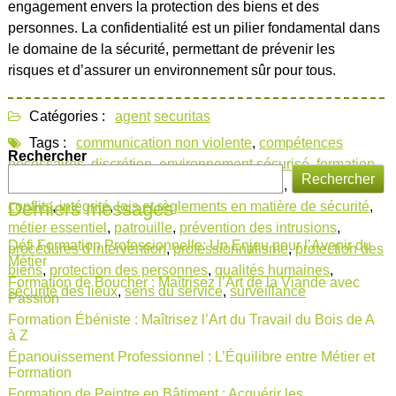
engagement envers la protection des biens et des
personnes. La confidentialité est un pilier fondamental dans
le domaine de la sécurité, permettant de prévenir les
risques et d’assurer un environnement sûr pour tous.
Catégories :
agent
securitas
Tags :
communication non violente
,
compétences
Rechercher
nécessaires
,
discrétion
,
environnement sécurisé
,
formation
Rechercher
agent sécurité
,
formation d'agent de sécurité
,
gestion des
Derniers messages
conflits
,
intégrité
,
lois et règlements en matière de sécurité
,
métier essentiel
,
patrouille
,
prévention des intrusions
,
Défi Formation Professionnelle: Un Enjeu pour l’Avenir du
procédures d'intervention
,
professionnalisme
,
protection des
Métier
biens
,
protection des personnes
,
qualités humaines
,
Formation de Boucher : Maîtrisez l’Art de la Viande avec
sécurité des lieux
,
sens du service
,
surveillance
Passion
Formation Ébéniste : Maîtrisez l’Art du Travail du Bois de A
à Z
Épanouissement Professionnel : L’Équilibre entre Métier et
Formation
Formation de Peintre en Bâtiment : Acquérir les