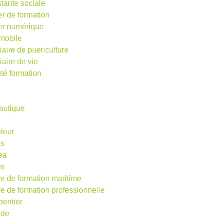
stante sociale
er de formation
ier numérique
mobile
iaire de puericulture
iaire de vie
té formation
autique
eleur
os
ea
re
re de formation maritime
re de formation professionnelle
pentier
ude