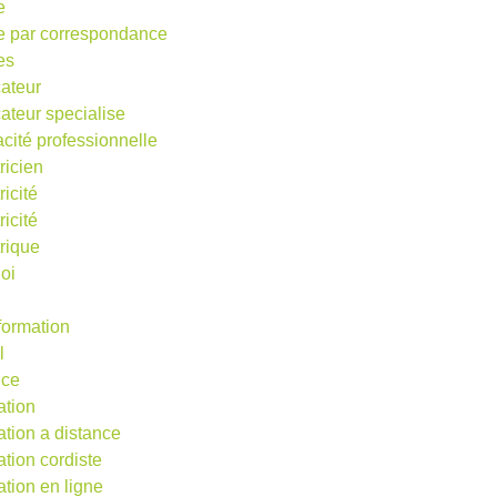
e
e par correspondance
es
ateur
ateur specialise
acité professionnelle
ricien
ricité
ricité
trique
oi
 formation
l
nce
ation
ation a distance
ation cordiste
ation en ligne