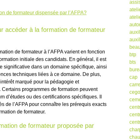
assi
ateli
ion de formateur dispensée par l’AFPA?
atel
auto
ur accéder à la formation de formateur
auxil
auxil
beau
mation de formateur à l’AFPA varient en fonction
btp
ormation initiale des candidats. En général, il est
bts
significative dans un domaine spécifique, ainsi
bure
nces techniques liées à ce domaine. De plus,
cap
 intérêt marqué pour la pédagogie et
carr
 Certains programmes de formation peuvent
ceg
d’études ou des certifications spécifiques. Il
cem
ès de l’AFPA pour connaître les prérequis exacts
cent
ormation de formateur.
cent
cent
ormation de formateur proposée par
char
cha