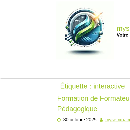
Passer
au
contenu
myse
Votre 
Étiquette :
interactive
Formation de Formateur 
Pédagogique
30 octobre 2025
myseminair