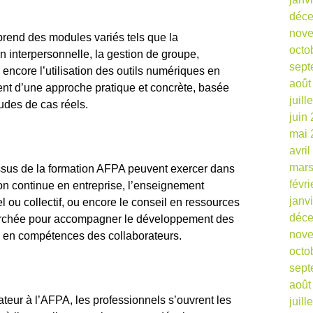
déc
nov
rend des modules variés tels que la
octo
interpersonnelle, la gestion de groupe,
sept
 encore l’utilisation des outils numériques en
août
ient d’une approche pratique et concrète, basée
juill
tudes de cas réels.
juin
mai 
avri
mars
issus de la formation AFPA peuvent exercer dans
févr
on continue en entreprise, l’enseignement
janv
l ou collectif, ou encore le conseil en ressources
déc
herchée pour accompagner le développement des
nov
e en compétences des collaborateurs.
octo
sept
août
ateur à l’AFPA, les professionnels s’ouvrent les
juill