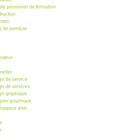
te personnel de formation
truction
istes
s de peinture
rateur
s
metier
gn de service
gn de services
gn graphique
gner graphique
loppeur web
e
e