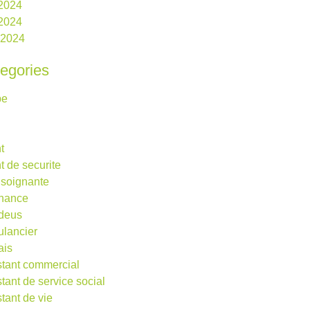
 2024
2024
l 2024
egories
be
t
t de securite
 soignante
rnance
deus
lancier
ais
stant commercial
stant de service social
stant de vie