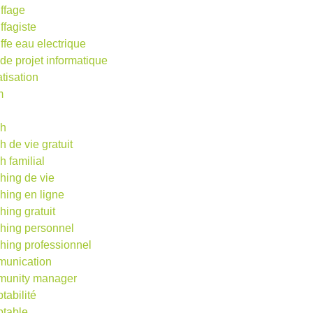
ffage
ffagiste
ffe eau electrique
 de projet informatique
atisation
m
d
ch
h de vie gratuit
h familial
hing de vie
hing en ligne
hing gratuit
hing personnel
hing professionnel
unication
unity manager
tabilité
table