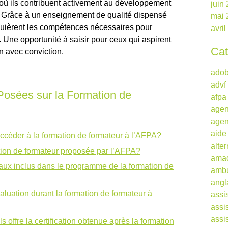
 où ils contribuent activement au développement
juin
i. Grâce à un enseignement de qualité dispensé
mai 
quièrent les compétences nécessaires pour
avri
. Une opportunité à saisir pour ceux qui aspirent
Cat
on avec conviction.
ado
advf
osées sur la Formation de
afpa
agen
agen
aide
accéder à la formation de formateur à l’AFPA?
alte
ation de formateur proposée par l’AFPA?
ama
aux inclus dans le programme de la formation de
ambu
angl
aluation durant la formation de formateur à
assi
assi
assi
offre la certification obtenue après la formation