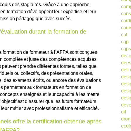
acquis des stagiaires. Grâce à une approche
comp
 en formation développent leur expertise et leur
cons
r mission pédagogique avec succès.
cord
cour
’évaluation durant la formation de
cpf
cqp
cqps
la formation de formateur à l’AFPA sont conçues
deco
on complète et juste des compétences acquises
dee
s peuvent prendre différentes formes, telles que
defi 
iduels ou collectifs, des présentations orales,
desi
, des examens écrits, ou encore des évaluations
desi
és permettent aux formateurs en formation de
desi
oncepts enseignés et leur capacité à les mettre
desi
’objectif est d’assurer que les futurs formateurs
deve
leur métier avec professionnalisme et efficacité.
dif
dron
ls offre la certification obtenue après
ecol
 l’AFPA?