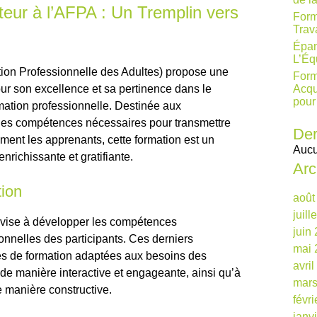
eur à l’AFPA : Un Tremplin vers
Form
Trav
Épan
L’Éq
ion Professionnelle des Adultes) propose une
Form
ur son excellence et sa pertinence dans le
Acqu
pour
mation professionnelle. Destinée aux
 les compétences nécessaires pour transmettre
Der
ment les apprenants, cette formation est un
Aucu
enrichissante et gratifiante.
Arc
tion
août
juill
 vise à développer les compétences
juin
onnelles des participants. Ces derniers
mai 
s de formation adaptées aux besoins des
avri
de manière interactive et engageante, ainsi qu’à
mars
e manière constructive.
févr
janv