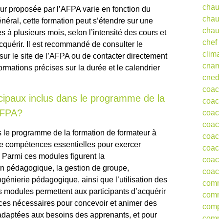
chau
ur proposée par l’AFPA varie en fonction du
chau
éral, cette formation peut s’étendre sur une
chau
 à plusieurs mois, selon l’intensité des cours et
chef
quérir. Il est recommandé de consulter le
clim
sur le site de l’AFPA ou de contacter directement
cna
ormations précises sur la durée et le calendrier
cne
coa
cipaux inclus dans le programme de la
coac
AFPA?
coac
coac
 le programme de la formation de formateur à
coac
de compétences essentielles pour exercer
coac
. Parmi ces modules figurent la
coac
 pédagogique, la gestion de groupe,
coac
ngénierie pédagogique, ainsi que l’utilisation des
comm
s modules permettent aux participants d’acquérir
comm
ces nécessaires pour concevoir et animer des
comp
 adaptées aux besoins des apprenants, et pour
comp