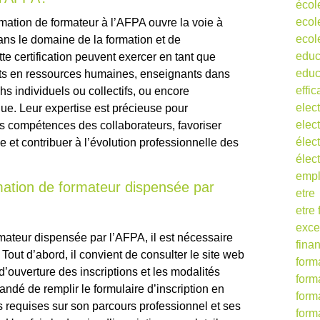
écol
ecol
rmation de formateur à l’AFPA ouvre la voie à
ecol
ns le domaine de la formation et de
educ
tte certification peuvent exercer en tant que
educ
nts en ressources humaines, enseignants dans
effic
s individuels ou collectifs, ou encore
elect
ue. Leur expertise est précieuse pour
elect
compétences des collaborateurs, favoriser
élect
ie et contribuer à l’évolution professionnelle des
élec
empl
mation de formateur dispensée par
etre
etre
exce
rmateur dispensée par l’AFPA, il est nécessaire
fina
Tout d’abord, il convient de consulter le site web
form
d’ouverture des inscriptions et les modalités
form
andé de remplir le formulaire d’inscription en
form
ns requises sur son parcours professionnel et ses
form