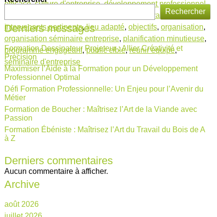
efficace
,
culture d'entreprise
,
développement professionnel
,
Rechercher
efficace
,
formations
,
informations clés
,
innovation
,
Derniers messages
intervenants pertinents
,
lieu adapté
,
objectifs
,
organisation
,
organisation séminaire entreprise
,
planification minutieuse
,
Formation Dessinateur Projeteur : Allier Créativité et
programme engageant
,
public cible
,
réunir équipe
,
Précision
séminaire d'entreprise
Maximiser l’Aide à la Formation pour un Développement
Professionnel Optimal
Défi Formation Professionnelle: Un Enjeu pour l’Avenir du
Métier
Formation de Boucher : Maîtrisez l’Art de la Viande avec
Passion
Formation Ébéniste : Maîtrisez l’Art du Travail du Bois de A
à Z
Derniers commentaires
Aucun commentaire à afficher.
Archive
août 2026
juillet 2026