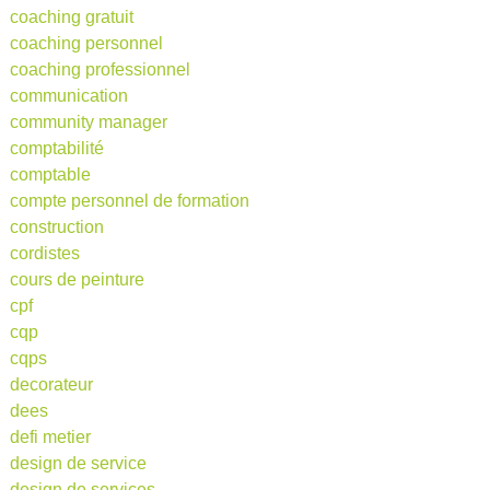
coaching gratuit
coaching personnel
coaching professionnel
communication
community manager
comptabilité
comptable
compte personnel de formation
construction
cordistes
cours de peinture
cpf
cqp
cqps
decorateur
dees
defi metier
design de service
design de services