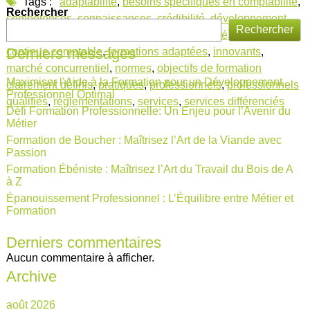
Tags :
adaptabilité
,
besoins spécifiques en comptabilité
,
Rechercher
compétences
,
connaissances
,
crédibilité
,
développement
Rechercher
professionnel et personnel
,
évolution
,
fiabilité
,
formation
Derniers messages
continue comptable
,
formations adaptées
,
innovants
,
marché concurrentiel
,
normes
,
objectifs de formation
Maximiser l’Aide à la Formation pour un Développement
clairement définis
,
pratiques
,
professionnels
,
professionnels
Professionnel Optimal
qualifiés
,
réglementations
,
services
,
services différenciés
Défi Formation Professionnelle: Un Enjeu pour l’Avenir du
Métier
Formation de Boucher : Maîtrisez l’Art de la Viande avec
Passion
Formation Ébéniste : Maîtrisez l’Art du Travail du Bois de A
à Z
Épanouissement Professionnel : L’Équilibre entre Métier et
Formation
Derniers commentaires
Aucun commentaire à afficher.
Archive
août 2026