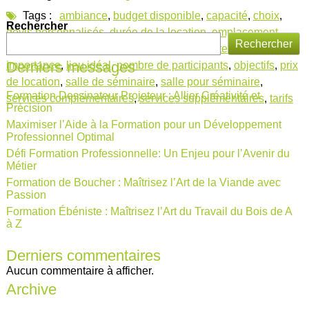
Tags :
ambiance
,
budget disponible
,
capacité
,
choix
,
Rechercher
devis personnalisés
,
durée de la location
,
emplacement
,
Rechercher
équipements
,
événement professionnel
,
facteurs
,
Derniers messages
importance
,
lieu idéal
,
nombre de participants
,
objectifs
,
prix
de location
,
salle de séminaire
,
salle pour séminaire
,
Formation Dessinateur Projeteur : Allier Créativité et
services complémentaires
,
services supplémentaires
,
tarifs
Précision
Maximiser l’Aide à la Formation pour un Développement
Professionnel Optimal
Défi Formation Professionnelle: Un Enjeu pour l’Avenir du
Métier
Formation de Boucher : Maîtrisez l’Art de la Viande avec
Passion
Formation Ébéniste : Maîtrisez l’Art du Travail du Bois de A
à Z
Derniers commentaires
Aucun commentaire à afficher.
Archive