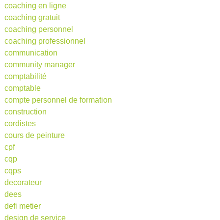
coaching en ligne
coaching gratuit
coaching personnel
coaching professionnel
communication
community manager
comptabilité
comptable
compte personnel de formation
construction
cordistes
cours de peinture
cpf
cqp
cqps
decorateur
dees
defi metier
design de service