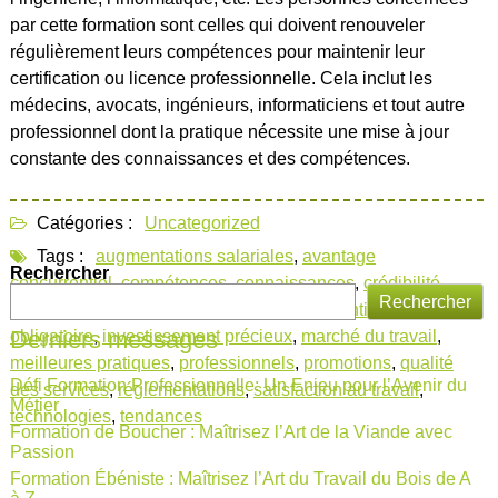
par cette formation sont celles qui doivent renouveler
régulièrement leurs compétences pour maintenir leur
certification ou licence professionnelle. Cela inclut les
médecins, avocats, ingénieurs, informaticiens et tout autre
professionnel dont la pratique nécessite une mise à jour
constante des connaissances et des compétences.
Catégories :
Uncategorized
Tags :
augmentations salariales
,
avantage
Rechercher
concurrentiel
,
compétences
,
connaissances
,
crédibilité
,
Rechercher
développement professionnel
,
formation continue
Derniers messages
obligatoire
,
investissement précieux
,
marché du travail
,
meilleures pratiques
,
professionnels
,
promotions
,
qualité
Défi Formation Professionnelle: Un Enjeu pour l’Avenir du
des services
,
réglementations
,
satisfaction au travail
,
Métier
technologies
,
tendances
Formation de Boucher : Maîtrisez l’Art de la Viande avec
Passion
Formation Ébéniste : Maîtrisez l’Art du Travail du Bois de A