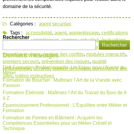
domaine de la sécurité.
Catégories :
agent
securitas
Tags :
accessibilité
,
agent
,
apprentissage
,
certifications
Rechercher
nécessaires
,
compétences
,
contenu actualisé
,
évaluations
Rechercher
pratiques
,
flexibilité
,
formation agent de sécurité en ligne
,
Derniers messages
formation en ligne
,
gestion des conflits
,
modules interactifs
,
premiers secours
,
prévention des risques
,
qualité
Défi Formation Professionnelle: Un Enjeu pour l’Avenir du
pédagogique
,
sécurité
,
support technique
,
surveillance des
Métier
sites
,
vidéos instructives
Formation de Boucher : Maîtrisez l’Art de la Viande avec
Passion
Formation Ébéniste : Maîtrisez l’Art du Travail du Bois de A
à Z
Épanouissement Professionnel : L’Équilibre entre Métier et
Formation
Formation de Peintre en Bâtiment : Acquérir les
Compétences Essentielles pour un Métier Créatif et
Technique