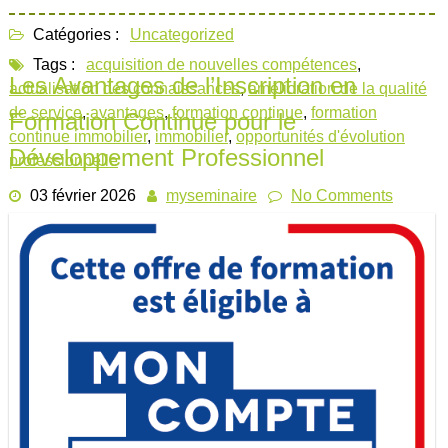
Catégories :
Uncategorized
Tags :
acquisition de nouvelles compétences
,
Les Avantages de l’Inscription en
actualisation des connaissances
,
amélioration de la qualité
de service
,
avantages
,
formation continue
,
formation
Formation Continue pour le
continue immobilier
,
immobilier
,
opportunités d'évolution
Développement Professionnel
professionnelle
03 février 2026
myseminaire
No Comments