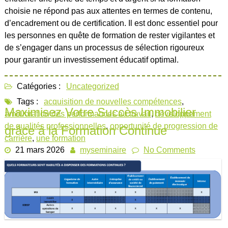
choisie ne répond pas aux attentes en termes de contenu,
d’encadrement ou de certification. Il est donc essentiel pour
les personnes en quête de formation de rester vigilantes et
de s’engager dans un processus de sélection rigoureux
pour garantir un investissement éducatif optimal.
Catégories :
Uncategorized
Tags :
acquisition de nouvelles compétences
,
Maximisez Votre Succès Immobilier
amélioration des performances au travail
,
développement
de qualités professionnelles
,
opportunité de progression de
grâce à la Formation Continue
carrière
,
une formation
21 mars 2026
myseminaire
No Comments