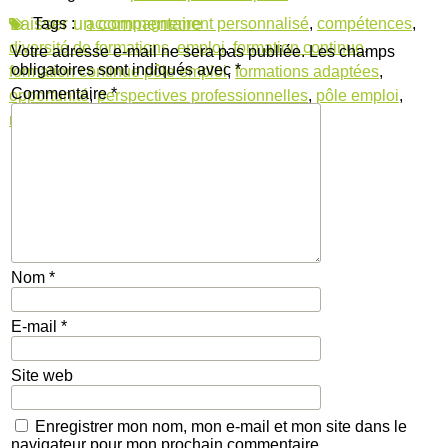
Laisser un commentaire
Tags :
accompagnement personnalisé
,
compétences
,
diversité de formations
,
emploi
,
formation continue
,
Votre adresse e-mail ne sera pas publiée.
Les champs
obligatoires sont indiqués avec
*
formation continue pôle emploi
,
formations adaptées
,
Commentaire
*
opportunité
,
perspectives professionnelles
,
pôle emploi
,
reconversion
,
soutien financier
Nom
*
E-mail
*
Site web
Enregistrer mon nom, mon e-mail et mon site dans le
navigateur pour mon prochain commentaire.