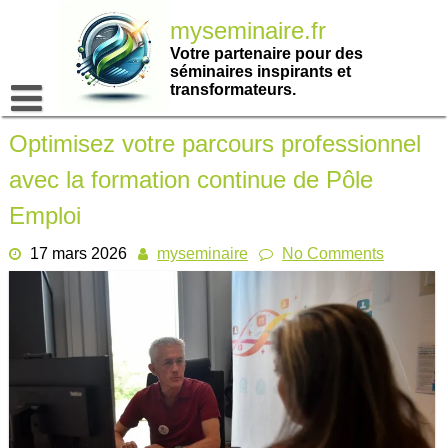
Passer
myseminaire.fr
au
contenu
Votre partenaire pour des
séminaires inspirants et
transformateurs.
Optimisez votre parcours professionnel
avec la formation continue de Pôle
Emploi
17 mars 2026
myseminaire
No Comments