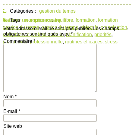
Catégories :
gestion du temps
Laisser un commentaire
Tags :
compétence
,
équilibre
,
formation
,
formation
gestion du temps
,
gestion du temps
,
objectifs
,
organisation
,
Votre adresse e-mail ne sera pas publiée.
Les champs
obligatoires sont indiqués avec
*
performance professionnelle
,
planification
,
priorités
,
Commentaire
*
productivité
,
professionnelle
,
routines efficaces
,
stress
Nom
*
E-mail
*
Site web