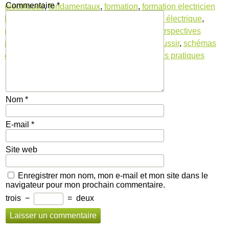
Commentaire
*
électriques
,
fondamentaux
,
formation
,
formation electricien
batiment
,
industriels
,
installation
,
installation électrique
,
maintenance
,
métier
,
normes de sécurité
,
perspectives
professionnelles
,
réparation
,
résidentiels
,
réussir
,
schémas
électriques
,
systèmes électriques
,
techniques pratiques
Nom
*
E-mail
*
Site web
Enregistrer mon nom, mon e-mail et mon site dans le
navigateur pour mon prochain commentaire.
trois
−
=
deux