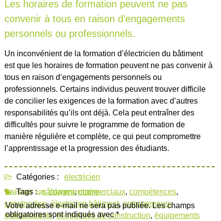
Les horaires de formation peuvent ne pas
convenir à tous en raison d’engagements
personnels ou professionnels.
Un inconvénient de la formation d’électricien du bâtiment
est que les horaires de formation peuvent ne pas convenir à
tous en raison d’engagements personnels ou
professionnels. Certains individus peuvent trouver difficile
de concilier les exigences de la formation avec d’autres
responsabilités qu’ils ont déjà. Cela peut entraîner des
difficultés pour suivre le programme de formation de
manière régulière et complète, ce qui peut compromettre
l’apprentissage et la progression des étudiants.
Catégories :
electricien
Laisser un commentaire
Tags :
câblages
,
commerciaux
,
compétences
,
construction
,
électricien bâtiment
,
entrepreneurs
Votre adresse e-mail ne sera pas publiée.
Les champs
obligatoires sont indiqués avec
*
indépendants
,
entreprises de construction
,
équipements