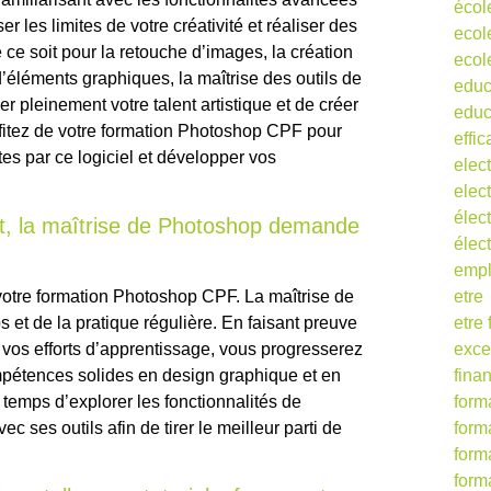
écol
r les limites de votre créativité et réaliser des
ecol
ce soit pour la retouche d’images, la création
ecol
d’éléments graphiques, la maîtrise des outils de
educ
 pleinement votre talent artistique et de créer
educ
fitez de votre formation Photoshop CPF pour
effic
rtes par ce logiciel et développer vos
elect
elect
élect
nt, la maîtrise de Photoshop demande
élec
empl
votre formation Photoshop CPF. La maîtrise de
etre
s et de la pratique régulière. En faisant preuve
etre
 vos efforts d’apprentissage, vous progresserez
exce
pétences solides en design graphique et en
fina
temps d’explorer les fonctionnalités de
form
c ses outils afin de tirer le meilleur parti de
form
form
form