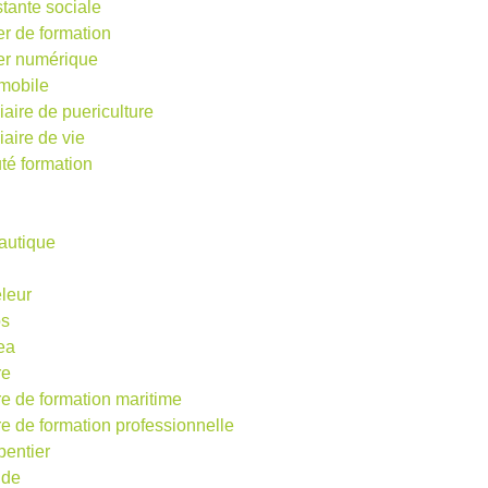
stante sociale
er de formation
ier numérique
mobile
iaire de puericulture
iaire de vie
té formation
autique
eleur
os
ea
re
re de formation maritime
re de formation professionnelle
pentier
ude