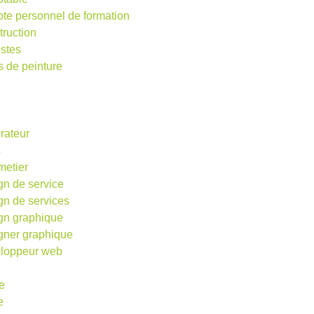
te personnel de formation
truction
istes
s de peinture
rateur
s
metier
gn de service
gn de services
gn graphique
gner graphique
loppeur web
e
e