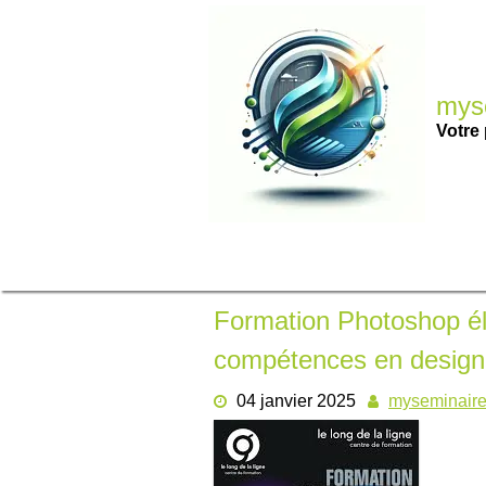
Passer
au
contenu
myse
Votre 
Formation Photoshop él
compétences en design
04 janvier 2025
myseminair