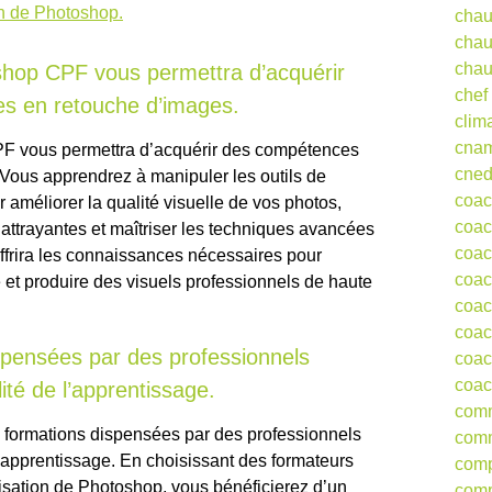
ion de Photoshop.
chau
chau
chau
shop CPF vous permettra d’acquérir
chef
es en retouche d’images.
clim
cna
F vous permettra d’acquérir des compétences
cne
 Vous apprendrez à manipuler les outils de
coa
améliorer la qualité visuelle de vos photos,
coac
attrayantes et maîtriser les techniques avancées
coac
ffrira les connaissances nécessaires pour
coac
é et produire des visuels professionnels de haute
coac
coac
ispensées par des professionnels
coac
coac
lité de l’apprentissage.
comm
s formations dispensées par des professionnels
comm
 l’apprentissage. En choisissant des formateurs
comp
ilisation de Photoshop, vous bénéficierez d’un
comp