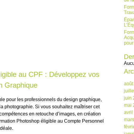
Form
Trav
Épan
L’Éq
Form
Acqu
pour
Der
Aucu
Arc
igible au CPF : Développez vos
n Graphique
août
juill
juin
ble pour les professionnels du design graphique,
mai 
la photographie. Si vous souhaitez maîtriser cet
avri
s compétences en retouche d’images, en création
mars
ormation Photoshop éligible au Compte Personnel
févr
idéale.
janv