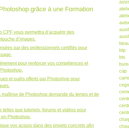
assi
r Photoshop grâce à une Formation
ateli
atel
auto
auxil
p CPF vous permettra d’acquérir des
auxil
etouche d’images.
beau
ensées par des professionnels certifiés pour
btp
issage.
bts
lièrement pour renforcer vos compétences et
bure
e Photoshop.
cap
carr
ques et outils offerts par Photoshop pour
ceg
ques.
cem
la maîtrise de Photoshop demande du temps et de
cent
cent
 telles que tutoriels, forums et vidéos pour
cent
s en Photoshop.
char
ique vos acquis dans des projets concrets afin
cha