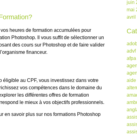
juin
mai 
Formation?
avri
Cat
r vos heures de formation accumulées pour
mation Photoshop. Il vous suffit de sélectionner un
ado
sant des cours sur Photoshop et de faire valider
advf
 l’organisme financeur.
afpa
agen
agen
 éligible au CPF, vous investissez dans votre
aide
richissez vos compétences dans le domaine du
alte
plorer les différentes offres de formation
ama
orrespond le mieux à vos objectifs professionnels.
ambu
angl
r en savoir plus sur nos formations Photoshop
assi
assi
assi