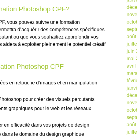
déc
rmation Photoshop CPF?
nov
octo
CPF, vous pouvez suivre une formation
sept
permettra d’acquérir des compétences spécifiques
août
utant ou que vous souhaitiez approfondir vos
juill
aidera à exploiter pleinement le potentiel créatif
juin
mai 
mation Photoshop CPF
avri
mars
févr
es en retouche d’images et en manipulation
janv
déc
e Photoshop pour créer des visuels percutants
nov
nts graphiques pour le web et les réseaux
octo
sept
août
r en efficacité dans vos projets de design
juill
ue dans le domaine du design graphique