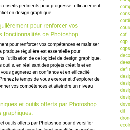
conseils pertinents pour progresser efficacement
comp
ntiel en design graphique.
cons
cord
gulièrement pour renforcer vos
cour
s fonctionnalités de Photoshop.
cpf
cqp
ment pour renforcer vos compétences et maîtriser
cqps
 pratique régulière est essentielle pour
deco
 l’utilisation de ce logiciel de design graphique.
dee
outils, en réalisant des projets créatifs et en
defi 
 vous gagnerez en confiance et en efficacité
desi
Prenez le temps de vous exercer et d’explorer de
desi
ionner vos compétences et atteindre un niveau
desi
desi
hniques et outils offerts par Photoshop
deve
dif
ns graphiques.
dron
et outils offerts par Photoshop pour diversifier
ecol
amiliarisant avec les fonctionnalités avancées