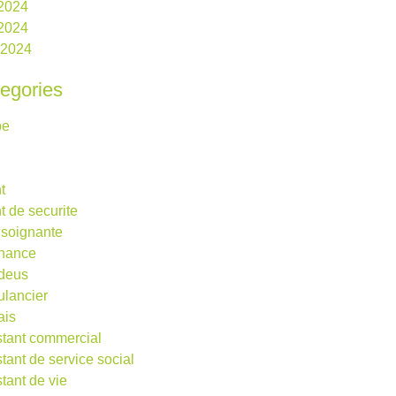
 2024
2024
l 2024
egories
be
t
t de securite
 soignante
rnance
deus
lancier
ais
stant commercial
stant de service social
stant de vie