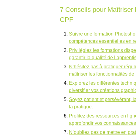
7 Conseils pour Maîtrise
CPF
Suivre une formation Photosho
compétences essentielles en r
Privilégiez les formations disp
garantir la qualité de l’apprent
N’hésitez pas à pratiquer régu
maîtriser les fonctionnalités d
Explorez les différentes techni
diversifier vos créations graphi
Soyez patient et persévérant, 
la pratique.
Profitez des ressources en ligne
approfondir vos connaissance
N’oubliez pas de mettre en prat