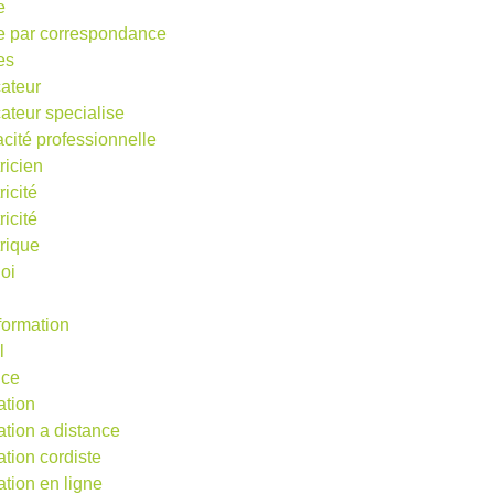
e
e par correspondance
es
ateur
ateur specialise
acité professionnelle
ricien
ricité
ricité
trique
oi
 formation
l
nce
ation
ation a distance
ation cordiste
ation en ligne