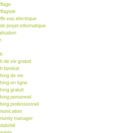
ffage
ffagiste
ffe eau electrique
 de projet informatique
atisation
m
d
ch
h de vie gratuit
h familial
hing de vie
hing en ligne
hing gratuit
hing personnel
hing professionnel
unication
unity manager
tabilité
table