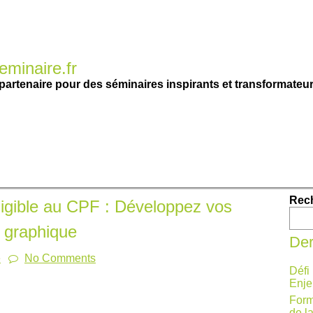
minaire.fr
partenaire pour des séminaires inspirants et transformateur
Rec
igible au CPF : Développez vos
 graphique
Der
e
No Comments
Défi
Enje
Form
de l