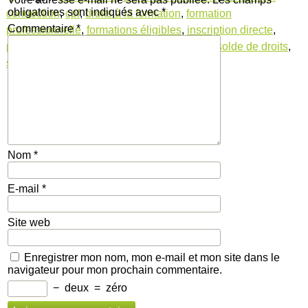
obligatoires sont indiqués avec
*
connection
,
cpf
,
droits à la formation
,
formation
Commentaire
*
professionnelle
,
formations éligibles
,
inscription directe
,
parcours de formation
,
plateforme en ligne
,
solde de droits
,
suivi personnalisé
Nom
*
E-mail
*
Site web
Enregistrer mon nom, mon e-mail et mon site dans le
navigateur pour mon prochain commentaire.
−
deux
=
zéro