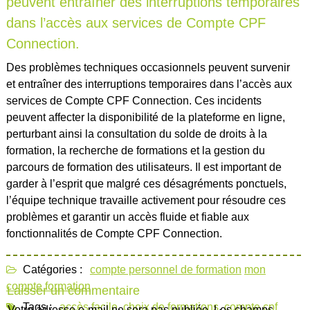
peuvent entraîner des interruptions temporaires
dans l’accès aux services de Compte CPF
Connection.
Des problèmes techniques occasionnels peuvent survenir
et entraîner des interruptions temporaires dans l’accès aux
services de Compte CPF Connection. Ces incidents
peuvent affecter la disponibilité de la plateforme en ligne,
perturbant ainsi la consultation du solde de droits à la
formation, la recherche de formations et la gestion du
parcours de formation des utilisateurs. Il est important de
garder à l’esprit que malgré ces désagréments ponctuels,
l’équipe technique travaille activement pour résoudre ces
problèmes et garantir un accès fluide et fiable aux
fonctionnalités de Compte CPF Connection.
Catégories :
compte personnel de formation
mon
compte formation
Laisser un commentaire
Tags :
accès facile
,
choix de formations
,
compte cpf
Votre adresse e-mail ne sera pas publiée.
Les champs