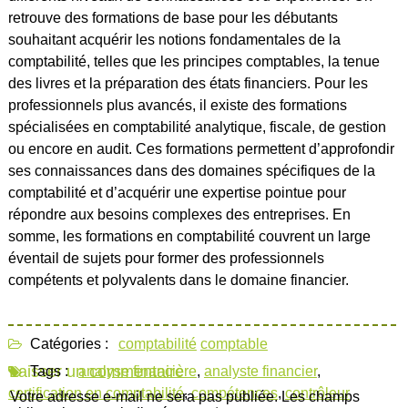
retrouve des formations de base pour les débutants
souhaitant acquérir les notions fondamentales de la
comptabilité, telles que les principes comptables, la tenue
des livres et la préparation des états financiers. Pour les
professionnels plus avancés, il existe des formations
spécialisées en comptabilité analytique, fiscale, de gestion
ou encore en audit. Ces formations permettent d’approfondir
ses connaissances dans des domaines spécifiques de la
comptabilité et d’acquérir une expertise pointue pour
répondre aux besoins complexes des entreprises. En
somme, les formations en comptabilité couvrent un large
éventail de sujets pour former des professionnels
compétents et polyvalents dans le domaine financier.
Catégories :
comptabilité
comptable
Laisser un commentaire
Tags :
analyse financière
,
analyste financier
,
certification en comptabilité
,
compétences
,
contrôleur
Votre adresse e-mail ne sera pas publiée.
Les champs