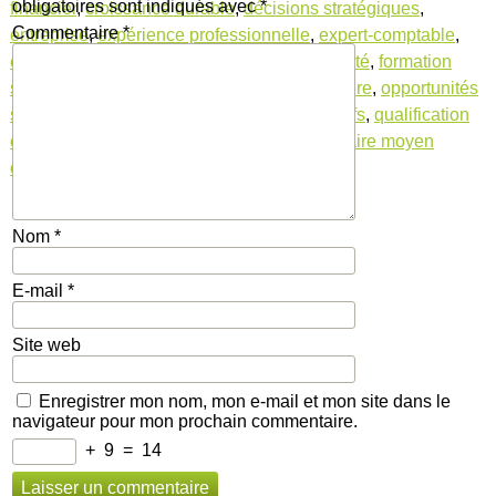
obligatoires sont indiqués avec
*
financier
,
croissance durable
,
décisions stratégiques
,
Commentaire
*
entreprise
,
expérience professionnelle
,
expert-comptable
,
expertise technique
,
formation en comptabilité
,
formation
spécialisée en comptabilité
,
gestion financière
,
opportunités
salariales
,
programmes de formation intensifs
,
qualification
comptable
,
salaire assistant comptable
,
salaire moyen
comptable
,
spécialisation comptable
Nom
*
E-mail
*
Site web
Enregistrer mon nom, mon e-mail et mon site dans le
navigateur pour mon prochain commentaire.
+
9
=
14