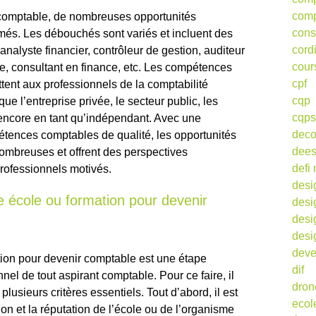
comp
 comptable, de nombreuses opportunités
cons
ômés. Les débouchés sont variés et incluent des
cord
nalyste financier, contrôleur de gestion, auditeur
cour
e, consultant en finance, etc. Les compétences
cpf
tent aux professionnels de la comptabilité
cqp
ue l’entreprise privée, le secteur public, les
cqps
encore en tant qu’indépendant. Avec une
deco
ences comptables de qualité, les opportunités
dee
ombreuses et offrent des perspectives
defi 
professionnels motivés.
desi
e école ou formation pour devenir
desi
desi
desi
deve
tion pour devenir comptable est une étape
dif
nel de tout aspirant comptable. Pour ce faire, il
dron
lusieurs critères essentiels. Tout d’abord, il est
ecol
on et la réputation de l’école ou de l’organisme