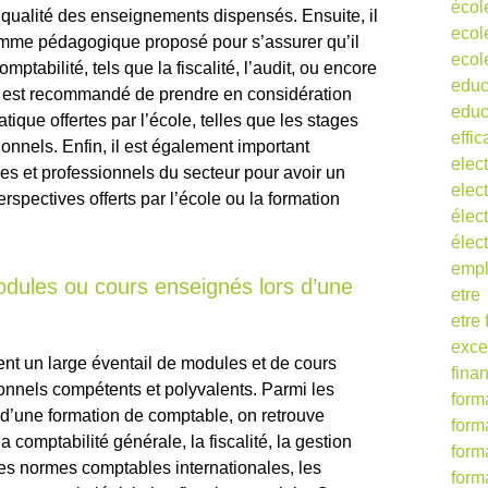
écol
a qualité des enseignements dispensés. Ensuite, il
ecol
ramme pédagogique proposé pour s’assurer qu’il
ecol
mptabilité, tels que la fiscalité, l’audit, ou encore
educ
 il est recommandé de prendre en considération
educ
tique offertes par l’école, telles que les stages
effic
ionnels. Enfin, il est également important
elect
ves et professionnels du secteur pour avoir un
elect
spectives offerts par l’école ou la formation
élect
élec
empl
odules ou cours enseignés lors d’une
etre
etre
exce
nt un large éventail de modules et de cours
fina
onnels compétents et polyvalents. Parmi les
form
d’une formation de comptable, on retrouve
form
 comptabilité générale, la fiscalité, la gestion
form
 les normes comptables internationales, les
form