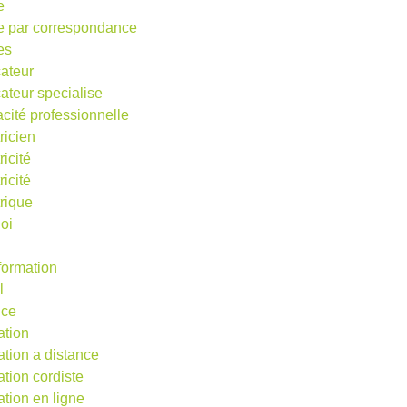
e
e par correspondance
es
ateur
ateur specialise
acité professionnelle
ricien
ricité
ricité
trique
oi
 formation
l
nce
ation
ation a distance
ation cordiste
ation en ligne