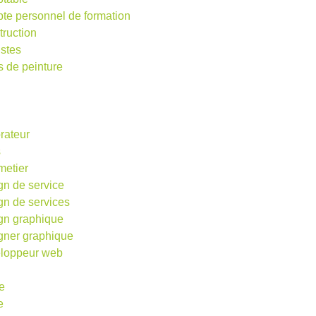
te personnel de formation
truction
istes
s de peinture
rateur
s
metier
gn de service
gn de services
gn graphique
gner graphique
loppeur web
e
e