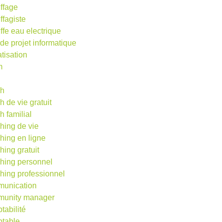
ffage
ffagiste
ffe eau electrique
 de projet informatique
atisation
m
d
ch
h de vie gratuit
h familial
hing de vie
hing en ligne
hing gratuit
hing personnel
hing professionnel
unication
unity manager
tabilité
table