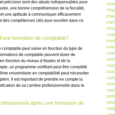
r et précision sont des atouts indispensables pour
chau
outre, une bonne compréhension de la fiscalité,
chau
et une aptitude à communiquer efficacement
chau
ont des compétences clés pour exceller dans ce
chef
clim
cna
 d’une formation de comptable?
cne
coa
 comptable peut varier en fonction du type de
coac
formations de comptable peuvent durer de
coac
en fonction du niveau d’études et de la
coac
mple, un programme certifiant peut être complété
coac
ôme universitaire en comptabilité peut nécessiter
coac
lein. Il est important de prendre en compte la
coac
nification de sa carrière professionnelle dans le
coac
comm
comm
rofessionnels après une formation de
comp
comp