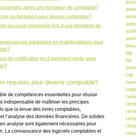
assi
essionnels après une formation de comptable?
ateli
atel
cole ou formation pour devenir comptable?
auto
les ou cours enseignés lors d’une formation de
auxil
auxil
 connaissances préalables en mathématiques pour
beau
able?
btp
s de certification ou d’agrément après avoir
bts
le?
bure
cap
es requises pour devenir comptable?
carr
ceg
le de compétences essentielles pour réussir
cem
st indispensable de maîtriser les principes
cent
ls que la tenue des livres comptables,
cent
s et l’analyse des données financières. De solides
cent
en analyse sont également nécessaires pour
char
ion. La connaissance des logiciels comptables et
cha