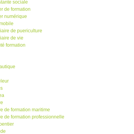
stante sociale
er de formation
ier numérique
mobile
iaire de puericulture
iaire de vie
té formation
autique
eleur
os
ea
re
re de formation maritime
re de formation professionnelle
pentier
ude