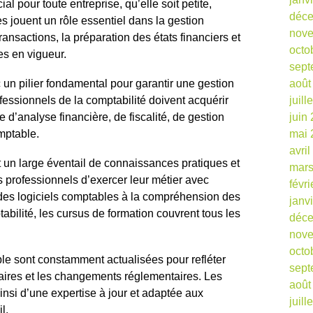
l pour toute entreprise, qu’elle soit petite,
déc
jouent un rôle essentiel dans la gestion
nov
ransactions, la préparation des états financiers et
octo
s en vigueur.
sept
août
un pilier fondamental pour garantir une gestion
juill
ofessionnels de la comptabilité doivent acquérir
juin
d’analyse financière, de fiscalité, de gestion
mai 
mptable.
avri
 un large éventail de connaissances pratiques et
mars
s professionnels d’exercer leur métier avec
févr
e des logiciels comptables à la compréhension des
janv
bilité, les cursus de formation couvrent tous les
déc
nov
octo
ble sont constamment actualisées pour refléter
sept
faires et les changements réglementaires. Les
août
insi d’une expertise à jour et adaptée aux
juill
l.