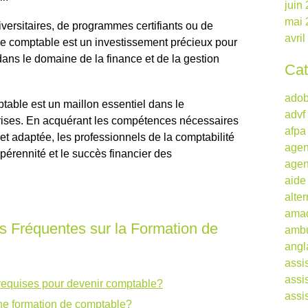
juin
mai 
iversitaires, de programmes certifiants ou de
avri
 de comptable est un investissement précieux pour
ans le domaine de la finance et de la gestion
Cat
ado
table est un maillon essentiel dans le
advf
prises. En acquérant les compétences nécessaires
afpa
et adaptée, les professionnels de la comptabilité
agen
pérennité et le succès financier des
agen
aide
alte
ama
 Fréquentes sur la Formation de
ambu
angl
assi
assi
requises pour devenir comptable?
assi
une formation de comptable?