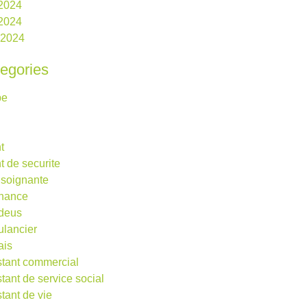
 2024
2024
l 2024
egories
be
t
t de securite
 soignante
rnance
deus
lancier
ais
stant commercial
stant de service social
stant de vie