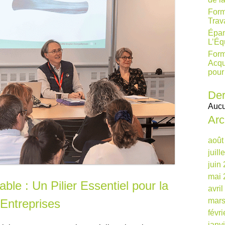
Form
Trav
Épan
L’Éq
Form
Acqu
pour
Der
Aucu
Arc
août
juill
juin
mai 
le : Un Pilier Essentiel pour la
avri
mars
Entreprises
févr
janv