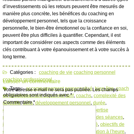
d’investissements où les retours peuvent être mesurés de
manière plus concrète, les bénéfices du coaching en
développement personnel, tels que la croissance
personnelle, le bien-être émotionnel ou la confiance en soi,
peuvent être plus difficiles à quantifier. Cependant, il est
important de considérer ces aspects comme des éléments
clés contribuant à votre épanouissement et à votre succès à
long terme.
Catégories :
coaching de vie
coaching personnel
coaching professionnel
Laisser un commentaire
Tags :
accompagnement personnalisé
,
bien-être
,
coach
Votre adresse e-mail ne sera pas publiée.
Les champs
obligatoires sont indiqués avec
*
en développement personnel tarif
,
coachs
,
complexité des
Commentaire
*
objectifs
,
défis
,
développement personnel
,
durée
,
épanouissement personnel
,
expérience
,
expertise
professionnelle
,
facteurs influant
,
fréquence des séances
,
investissement
,
moyenne des tarifs
,
notoriété
,
objectifs de
développement personnel
,
obstacles
,
tarification à l'heure
,