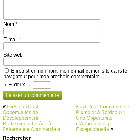
tarification au forfait
,
tarifs
Nom
*
E-mail
*
Site web
Enregistrer mon nom, mon e-mail et mon site dans le
navigateur pour mon prochain commentaire.
5
−
deux
=
Navigation
Previous Post:
Next Post: Formation de
de
Opportunités de
Plombier à Bordeaux :
Développement
Une Opportunité
l’article
Professionnel grâce à
d’Apprentissage
l’Alternance Commerciale
Exceptionnelle
Rechercher