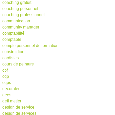
coaching gratuit
coaching personnel
coaching professionnel
communication
community manager
comptabilité
comptable
compte personnel de formation
construction
cordistes
cours de peinture
cpf
cqp
cqps
decorateur
dees
defi metier
design de service
design de services