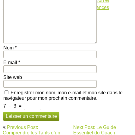
terme
,
expérience
,
expertise
,
forfaits
,
motivation et
confiance
,
réductions
,
résultats durables
,
séances
individuelles
,
tarifs
Nom
*
E-mail
*
Site web
Enregistrer mon nom, mon e-mail et mon site dans le
navigateur pour mon prochain commentaire.
7
−
3
=
Navigation
Previous Post:
Next Post: Le Guide
de
Comprendre les Tarifs d’un
Essentiel du Coach