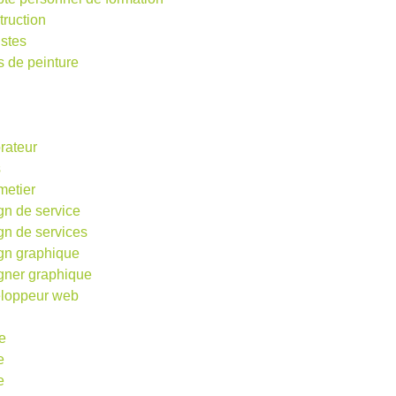
truction
istes
s de peinture
rateur
s
metier
gn de service
gn de services
gn graphique
gner graphique
loppeur web
e
e
e