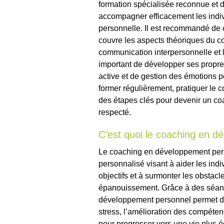
formation spécialisée reconnue et 
accompagner efficacement les indiv
personnelle. Il est recommandé de c
couvre les aspects théoriques du 
communication interpersonnelle et l’
important de développer ses propr
active et de gestion des émotions po
former régulièrement, pratiquer le c
des étapes clés pour devenir un c
respecté.
C’est quoi le coaching en d
Le coaching en développement pe
personnalisé visant à aider les indiv
objectifs et à surmonter les obstacl
épanouissement. Grâce à des séanc
développement personnel permet de t
stress, l’amélioration des compétenc
pour progresser vers une vie plus é