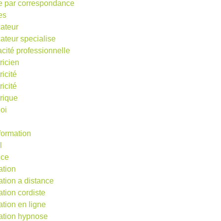
e par correspondance
es
ateur
ateur specialise
acité professionnelle
ricien
ricité
ricité
trique
oi
 formation
l
nce
ation
ation a distance
ation cordiste
ation en ligne
ation hypnose