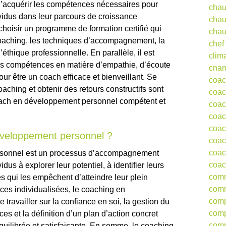
d’acquérir les compétences nécessaires pour
chau
idus dans leur parcours de croissance
chau
hoisir un programme de formation certifié qui
chau
coaching, les techniques d’accompagnement, la
chef
éthique professionnelle. En parallèle, il est
clim
es compétences en matière d’empathie, d’écoute
cna
ur être un coach efficace et bienveillant. Se
coa
oaching et obtenir des retours constructifs sont
coac
oach en développement personnel compétent et
coac
coac
coac
éveloppement personnel ?
coac
coac
rsonnel est un processus d’accompagnement
coac
idus à explorer leur potentiel, à identifier leurs
comm
es qui les empêchent d’atteindre leur plein
comm
es individualisées, le coaching en
comp
ravailler sur la confiance en soi, la gestion du
comp
es et la définition d’un plan d’action concret
comp
quilibrée et satisfaisante. En somme, le coaching