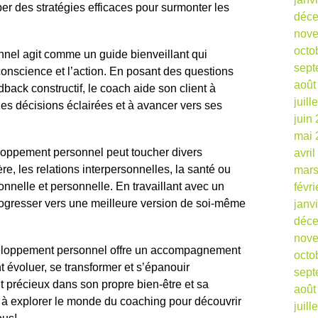
er des stratégies efficaces pour surmonter les
déc
nov
octo
el agit comme un guide bienveillant qui
sept
 conscience et l’action. En posant des questions
août
dback constructif, le coach aide son client à
juill
 des décisions éclairées et à avancer vers ses
juin
mai 
oppement personnel peut toucher divers
avri
re, les relations interpersonnelles, la santé ou
mars
ionnelle et personnelle. En travaillant avec un
févr
ogresser vers une meilleure version de soi-même
janv
déc
nov
veloppement personnel offre un accompagnement
octo
 évoluer, se transformer et s’épanouir
sept
 précieux dans son propre bien-être et sa
août
s à explorer le monde du coaching pour découvrir
juill