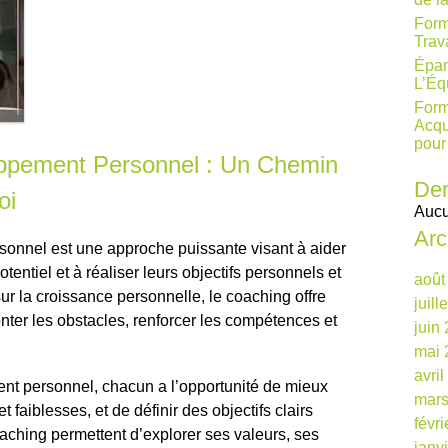
Form
Trav
Épan
L’Éq
Form
Acqu
pour
ppement Personnel : Un Chemin
Der
oi
Aucu
Arc
onnel est une approche puissante visant à aider
otentiel et à réaliser leurs objectifs personnels et
août
ur la croissance personnelle, le coaching offre
juill
nter les obstacles, renforcer les compétences et
juin
mai 
avri
t personnel, chacun a l’opportunité de mieux
mars
et faiblesses, et de définir des objectifs clairs
févr
aching permettent d’explorer ses valeurs, ses
janv