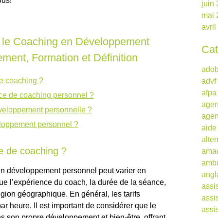
ous!
juin
mai 
avri
r le Coaching en Développement
Cat
ement, Formation et Définition
ado
de coaching ?
advf
afpa
e de coaching personnel ?
agen
eloppement personnelle ?
agen
eloppement personnel ?
aide
alte
ce de coaching ?
ama
ambu
en développement personnel peut varier en
angl
que l’expérience du coach, la durée de la séance,
assi
égion géographique. En général, les tarifs
assi
ar heure. Il est important de considérer que le
assi
s son propre développement et bien-être, offrant