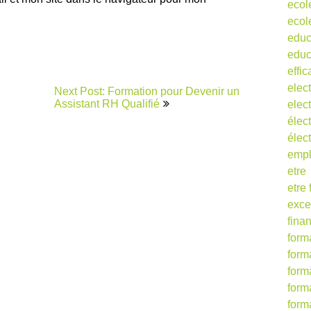
ecol
ecol
educ
educ
effic
elect
Next Post: Formation pour Devenir un
Assistant RH Qualifié
elect
élect
élec
empl
etre
etre
exce
fina
form
form
form
form
form