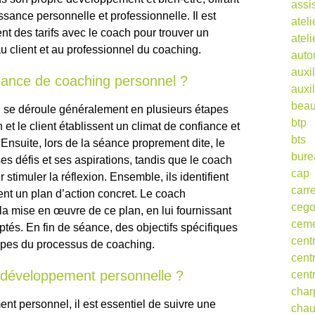
assi
ssance personnelle et professionnelle. Il est
ateli
 des tarifs avec le coach pour trouver un
atel
au client et au professionnel du coaching.
auto
auxil
ance de coaching personnel ?
auxil
beau
se déroule généralement en plusieurs étapes
btp
 et le client établissent un climat de confiance et
bts
. Ensuite, lors de la séance proprement dite, le
bure
es défis et ses aspirations, tandis que le coach
cap
stimuler la réflexion. Ensemble, ils identifient
carr
ent un plan d’action concret. Le coach
ceg
a mise en œuvre de ce plan, en lui fournissant
cem
ptés. En fin de séance, des objectifs spécifiques
cent
tapes du processus de coaching.
cent
développement personnelle ?
cent
char
t personnel, il est essentiel de suivre une
cha