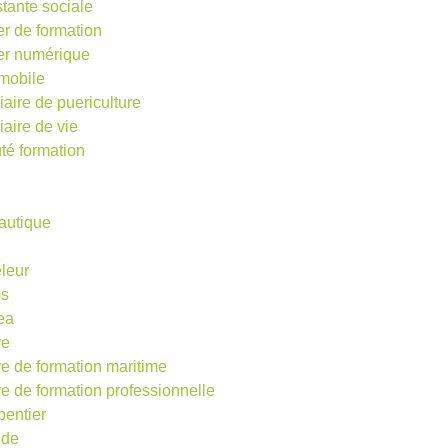
stante sociale
er de formation
ier numérique
mobile
iaire de puericulture
iaire de vie
té formation
autique
eleur
os
ea
re
re de formation maritime
re de formation professionnelle
pentier
ude