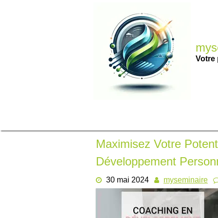
Passer
au
contenu
myse
Votre 
Maximisez Votre Potent
Développement Person
30 mai 2024
myseminaire