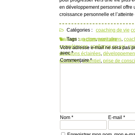
en développement personnel offre un
croissance personnelle et l’atteinte
Catégories :
coaching de vie
c
Laisser un commentaire
Tags :
action
,
aspirations
,
coac
compétences
,
confiance en soi
,
cro
Votre adresse e-mail ne sera pas p
avec
*
décisions éclairées
,
développement
Commentaire
*
obstacles
,
potentiel
,
prise de consc
Nom
*
E-mail
*
Enregistrer mon nom, mon e-mai