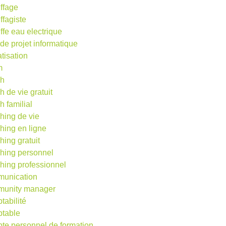
ffage
ffagiste
ffe eau electrique
 de projet informatique
atisation
m
ch
h de vie gratuit
h familial
hing de vie
hing en ligne
hing gratuit
hing personnel
hing professionnel
unication
unity manager
tabilité
table
te personnel de formation