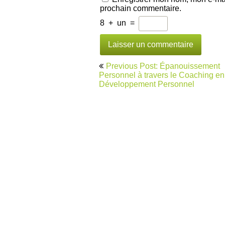
prochain commentaire.
8
+
un
=
Navigation
Previous Post: Épanouissement
de
Personnel à travers le Coaching en
Développement Personnel
l’article