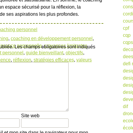
cons
 espace sécurisé pour la réflexion, la
cord
 de ses aspirations les plus profondes.
cour
cpf
oaching personnel
cqp
hing
,
coaching en développement personnel
,
cqps
issance personnelle
,
croyances limitantes
,
ubliée.
Les champs obligatoires sont indiqués
deco
 personnel
,
guide bienveillant
,
objectifs
,
dee
ience
,
réflexion
,
stratégies efficaces
,
valeurs
defi 
desi
desi
desi
desi
deve
dif
dron
Site web
ecol
écol
l et mon site dans le navigateur pour mon