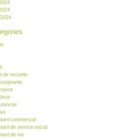
 2024
2024
l 2024
egories
be
t
t de securite
 soignante
rnance
deus
lancier
ais
stant commercial
stant de service social
stant de vie