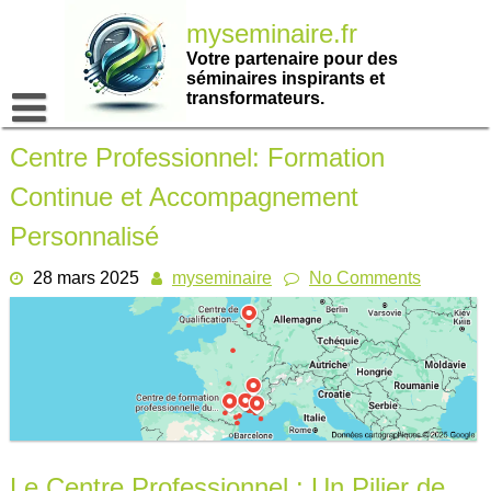
Passer
myseminaire.fr
au
contenu
Votre partenaire pour des
séminaires inspirants et
transformateurs.
Centre Professionnel: Formation
Continue et Accompagnement
Personnalisé
28 mars 2025
myseminaire
No Comments
Le Centre Professionnel : Un Pilier de