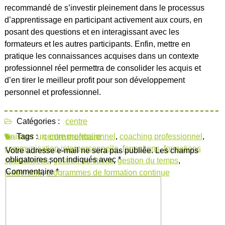
recommandé de s’investir pleinement dans le processus
d’apprentissage en participant activement aux cours, en
posant des questions et en interagissant avec les
formateurs et les autres participants. Enfin, mettre en
pratique les connaissances acquises dans un contexte
professionnel réel permettra de consolider les acquis et
d’en tirer le meilleur profit pour son développement
personnel et professionnel.
Catégories :
centre
Laisser un commentaire
Tags :
centre professionnel
,
coaching professionnel
,
communication interpersonnelle
,
formations
,
formations
Votre adresse e-mail ne sera pas publiée.
Les champs
obligatoires sont indiqués avec
*
spécialisées
,
gestion du stress
,
gestion du temps
,
Commentaire
*
leadership
,
programmes de formation continue