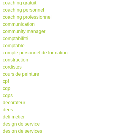
coaching gratuit
coaching personnel
coaching professionnel
communication
community manager
comptabilité
comptable
compte personnel de formation
construction
cordistes
cours de peinture
cpf
cqp
cqps
decorateur
dees
defi metier
design de service
design de services