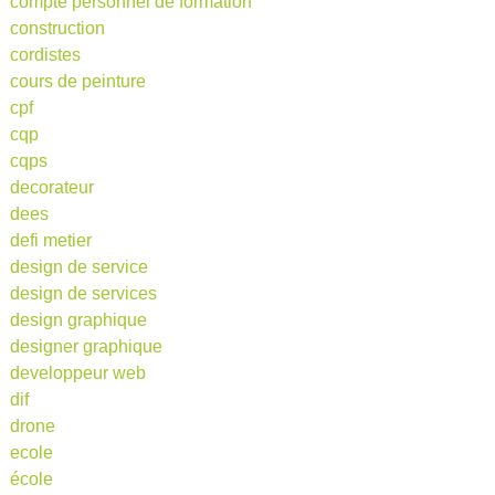
compte personnel de formation
construction
cordistes
cours de peinture
cpf
cqp
cqps
decorateur
dees
defi metier
design de service
design de services
design graphique
designer graphique
developpeur web
dif
drone
ecole
école