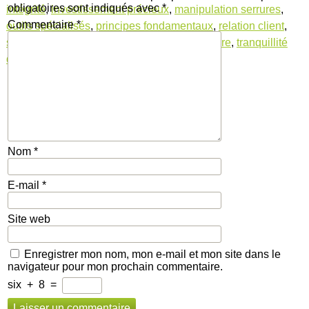
obligatoires sont indiqués avec
*
intégrité
,
investissement précieux
,
manipulation serrures
,
Commentaire
*
outils spécialisés
,
principes fondamentaux
,
relation client
,
sécurité
,
service client
,
techniques d'ouverture
,
tranquillité
d'esprit
,
verrouillage
Nom
*
E-mail
*
Site web
Enregistrer mon nom, mon e-mail et mon site dans le
navigateur pour mon prochain commentaire.
six
+
8
=