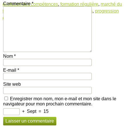
Commentaire
*
évolution des compétences
,
formation régulière
,
marché du
travail
,
nouvelles compétences
,
opportunités
,
progression
de carrière
,
réussite professionnelle
Nom
*
E-mail
*
Site web
Enregistrer mon nom, mon e-mail et mon site dans le
navigateur pour mon prochain commentaire.
+
Sept
=
15