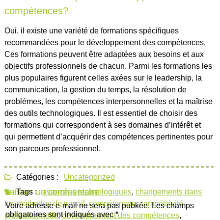
compétences?
Oui, il existe une variété de formations spécifiques
recommandées pour le développement des compétences.
Ces formations peuvent être adaptées aux besoins et aux
objectifs professionnels de chacun. Parmi les formations les
plus populaires figurent celles axées sur le leadership, la
communication, la gestion du temps, la résolution de
problèmes, les compétences interpersonnelles et la maîtrise
des outils technologiques. Il est essentiel de choisir des
formations qui correspondent à ses domaines d’intérêt et
qui permettent d’acquérir des compétences pertinentes pour
son parcours professionnel.
Catégories :
Uncategorized
Laisser un commentaire
Tags :
avancées technologiques
,
changements dans
les méthodes de travail
,
compétences
,
compétitivité
Votre adresse e-mail ne sera pas publiée.
Les champs
obligatoires sont indiqués avec
*
professionnelle
,
développement des compétences
,