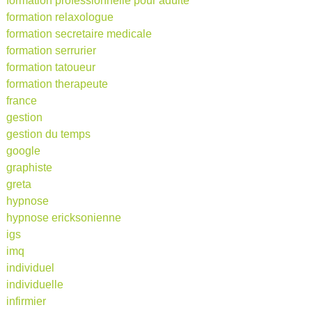
formation professionnelle pour adulte
formation relaxologue
formation secretaire medicale
formation serrurier
formation tatoueur
formation therapeute
france
gestion
gestion du temps
google
graphiste
greta
hypnose
hypnose ericksonienne
igs
imq
individuel
individuelle
infirmier