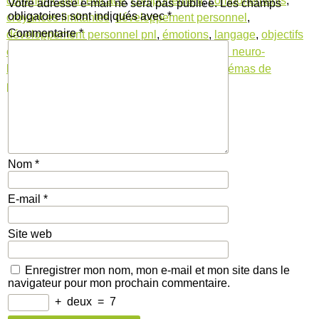
communication efficace
,
comportement
,
comportements
,
Votre adresse e-mail ne sera pas publiée.
Les champs
obligatoires sont indiqués avec
*
croyances limitantes
,
développement personnel
,
Commentaire
*
développement personnel pnl
,
émotions
,
langage
,
objectifs
clairs
,
pnl
,
potentiel intérieur
,
programmation neuro-
linguistique
,
relations interpersonnelles
,
schémas de
pensée
,
stratégies
Nom
*
E-mail
*
Site web
Enregistrer mon nom, mon e-mail et mon site dans le
navigateur pour mon prochain commentaire.
+
deux
=
7